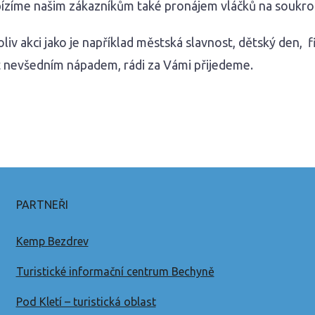
ízíme našim zákazníkům také pronájem vláčků na soukrom
iv akci jako je například městská slavnost, dětský den, 
t nevšedním nápadem, rádi za Vámi přijedeme.
PARTNEŘI
Kemp Bezdrev
Turistické informační centrum Bechyně
Pod Kletí – turistická oblast