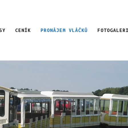
SY
CENÍK
PRONÁJEM VLÁČKŮ
FOTOGALER