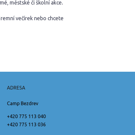
é, městské či školní akce.
firemní večírek nebo chcete
ADRESA
Camp Bezdrev
+420 775 113 040
+420 775 113 036