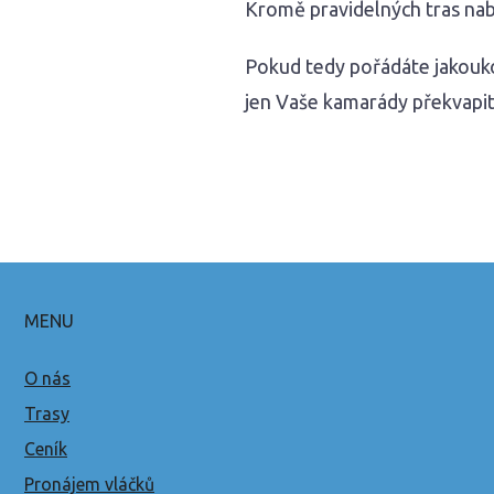
Kromě pravidelných tras nab
Pokud tedy pořádáte jakoukol
jen Vaše kamarády překvapi
MENU
O nás
Trasy
Ceník
Pronájem vláčků